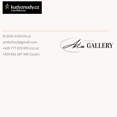
© 2026 ArtDolls.cz
artdollscz@gmail.com
+420 777 876 959 (cz,ru)
+420 602 387 549 (cz,en)