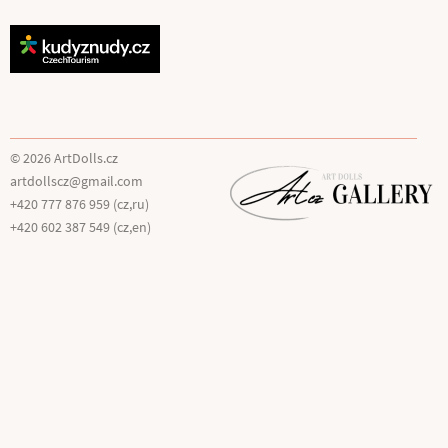
© 2026 ArtDolls.cz
artdollscz@gmail.com
+420 777 876 959 (cz,ru)
+420 602 387 549 (cz,en)