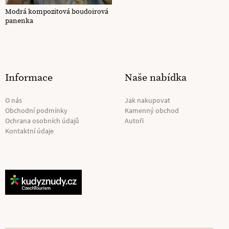
Modrá kompozitová boudoirová
panenka
Informace
Naše nabídka
O nás
Jak nakupovat
Obchodní podmínky
Kamenný obchod
Ochrana osobních údajů
Autoři
Kontaktní údaje