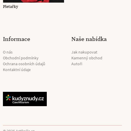
Pletařky
Informace
Naše nabídka
O nás
Jak nakupovat
Obchodní podmínky
Kamenný obchod
Ochrana osobních údajů
Autoři
Kontaktní údaje
© 2026 ArtDolls.cz