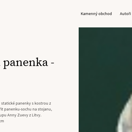
Kamenný obchod
Autoři
á panenka -
 statické panenky s kostrou z
řit panenku-sochu na stojanu,
pu Anny Zuevy z Litvy.
 cm