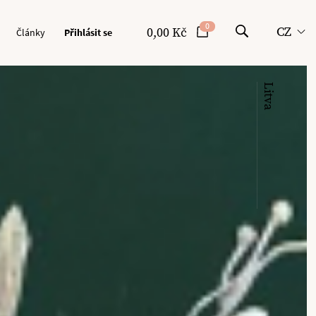
0
CZ
0,00 Kč
Články
Přihlásit se
Litva