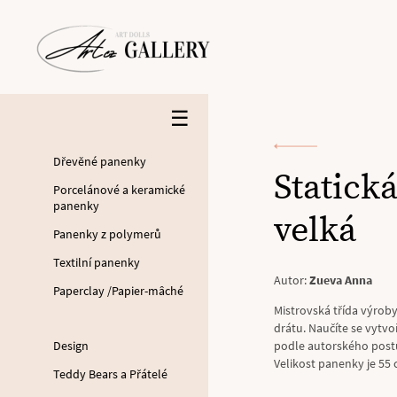
☰
Dřevěné panenky
Statick
Porcelánové a keramické
panenky
velká
Panenky z polymerů
Textilní panenky
Autor:
Zueva Anna
Paperclay /Papier-mâché
Mistrovská třída výroby
drátu. Naučíte se vytvo
Design
podle autorského postu
Velikost panenky je 55
Teddy Bears a Přátelé